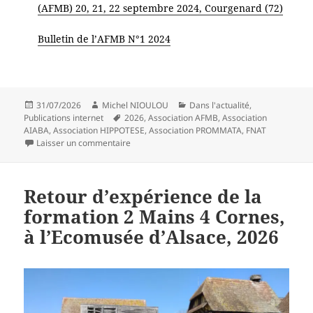
(AFMB) 20, 21, 22 septembre 2024, Courgenard (72)
Bulletin de l’AFMB N°1 2024
Publié
Auteur
Catégories
31/07/2026
Michel NIOULOU
Dans l'actualité
,
le
Mots-
Publications internet
2026
,
Association AFMB
,
Association
clés
AIABA
,
Association HIPPOTESE
,
Association PROMMATA
,
FNAT
sur Recensement des utilisateurs avec la Fédé
Laisser un commentaire
Retour d’expérience de la
formation 2 Mains 4 Cornes,
à l’Ecomusée d’Alsace, 2026