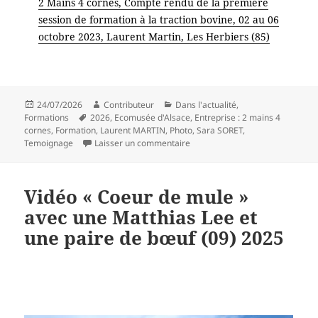
2 Mains 4 cornes, Compte rendu de la première
session de formation à la traction bovine, 02 au 06
octobre 2023, Laurent Martin, Les Herbiers (85)
Publié
Auteur
Catégories
24/07/2026
Contributeur
Dans l'actualité
,
le
Mots-
Formations
2026
,
Ecomusée d'Alsace
,
Entreprise : 2 mains 4
clés
cornes
,
Formation
,
Laurent MARTIN
,
Photo
,
Sara SORET
,
sur Retour d’expérience de la f
Temoignage
Laisser un commentaire
Vidéo « Coeur de mule »
avec une Matthias Lee et
une paire de bœuf (09) 2025