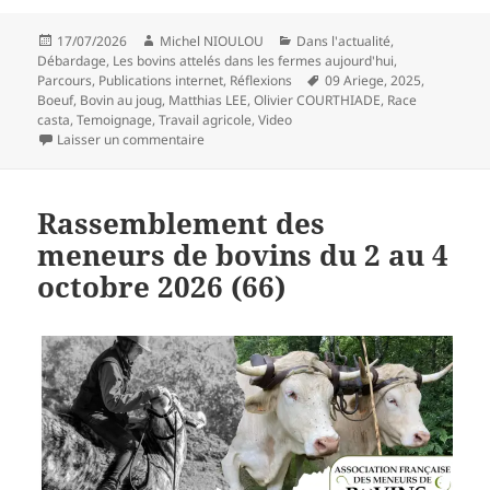
Publié
Auteur
Catégories
17/07/2026
Michel NIOULOU
Dans l'actualité
,
le
Débardage
,
Les bovins attelés dans les fermes aujourd'hui
,
Mots-
Parcours
,
Publications internet
,
Réflexions
09 Ariege
,
2025
,
clés
Boeuf
,
Bovin au joug
,
Matthias LEE
,
Olivier COURTHIADE
,
Race
casta
,
Temoignage
,
Travail agricole
,
Video
sur Vidéo « Coeur de mule » avec une Matthias
Laisser un commentaire
Rassemblement des
meneurs de bovins du 2 au 4
octobre 2026 (66)