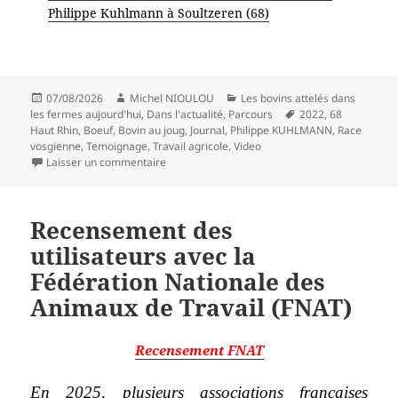
Philippe Kuhlmann à Soultzeren (68)
Publié
Auteur
Catégories
07/08/2026
Michel NIOULOU
Les bovins attelés dans
le
Mots-
les fermes aujourd'hui
,
Dans l'actualité
,
Parcours
2022
,
68
clés
Haut Rhin
,
Boeuf
,
Bovin au joug
,
Journal
,
Philippe KUHLMANN
,
Race
vosgienne
,
Temoignage
,
Travail agricole
,
Video
sur Philippe Kuhlmann, l’un des derniers bouvie
Laisser un commentaire
Recensement des
utilisateurs avec la
Fédération Nationale des
Animaux de Travail (FNAT)
Recensement FNAT
En 2025, plusieurs associations françaises