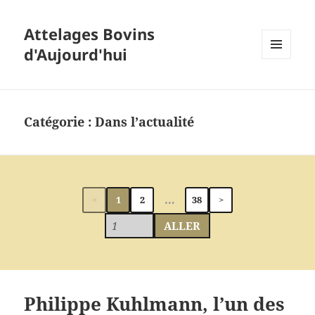
Attelages Bovins
d'Aujourd'hui
MENU
ET
WIDGETS
Catégorie :
Dans l’actualité
…
<
1
2
38
>
ALLER
Philippe Kuhlmann, l’un des