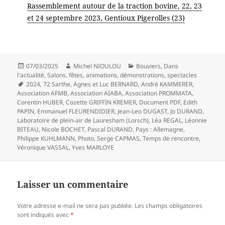
Rassemblement autour de la traction bovine, 22, 23
et 24 septembre 2023, Gentioux Pigerolles (23)
Publié
Auteur
Catégories
07/03/2025
Michel NIOULOU
Bouviers
,
Dans
le
l'actualité
,
Salons, fêtes, animations, démonstrations, spectacles
Mots-
2024
,
72 Sarthe
,
Agnes et Luc BERNARD
,
André KAMMERER
,
clés
Association AFMB
,
Association AIABA
,
Association PROMMATA
,
Corentin HUBER
,
Cozette GRIFFIN KREMER
,
Document PDF
,
Edith
PAPIN
,
Emmanuel FLEURENDIDIER
,
Jean-Leo DUGAST
,
Jo DURAND
,
Laboratoire de plein-air de Lauresham (Lorsch)
,
Léa REGAL
,
Léonnie
BITEAU
,
Nicole BOCHET
,
Pascal DURAND
,
Pays : Allemagne
,
Philippe KUHLMANN
,
Photo
,
Serge CAPMAS
,
Temps de rencontre
,
Véronique VASSAL
,
Yves MARLOYE
Laisser un commentaire
Votre adresse e-mail ne sera pas publiée.
Les champs obligatoires
sont indiqués avec
*