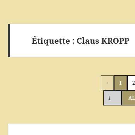
Étiquette :
Claus KROPP
<
1
AL