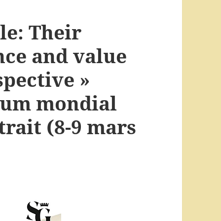
le: Their
ance and value
spective »
ium mondial
trait (8-9 mars