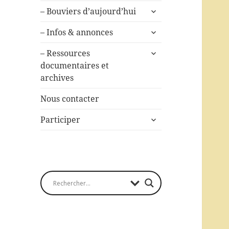
ouvrir
– Bouviers d’aujourd’hui
le
ouvrir
sous-
– Infos & annonces
le
menu
ouvrir
sous-
– Ressources
le
menu
documentaires et
sous-
archives
menu
Nous contacter
ouvrir
Participer
le
sous-
menu