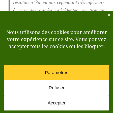
résultats n’étaient pas cependant très inférieurs
à ceux des années précédentes, on trouvait
dans celles qui suivaient un bien grand
dédommagement de ce premier mécompte,
ainsi qu’aux frais un peu plus considérables
que peuvent exiger de plus forts labours, et je
persiste à croire que, par la persévérance de
cette pratique, on finirait par rendre propre à
une culture variée des terrains qu’on regarde
aujourd’hui comme condamnés à un éternelle
jachère
2
.
Pour les auteurs de la
Statistique
ce raisonnement
est tout à fait fondé. Le laboureur doit opérer un
mélange des différentes couches et enrichir son