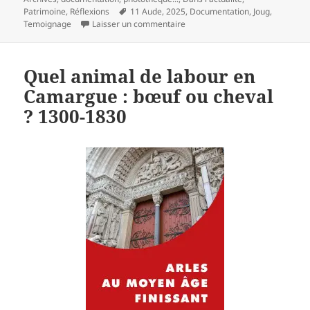
Mots-
Patrimoine
,
Réflexions
11 Aude
,
2025
,
Documentation
,
Joug
,
clés
sur Les bœufs de travail, lo besti
Temoignage
Laisser un commentaire
Quel animal de labour en
Camargue : bœuf ou cheval
? 1300-1830