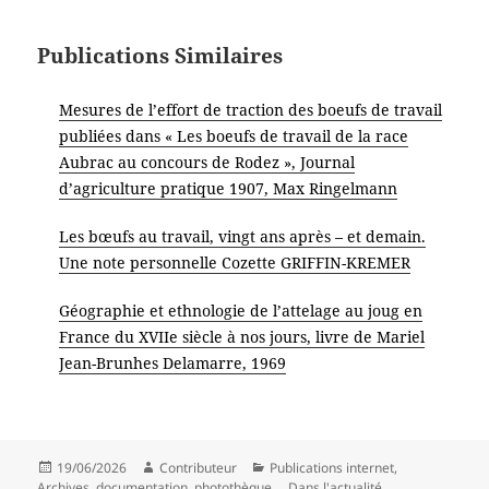
Publications Similaires
Mesures de l’effort de traction des boeufs de travail
publiées dans « Les boeufs de travail de la race
Aubrac au concours de Rodez », Journal
d’agriculture pratique 1907, Max Ringelmann
Les bœufs au travail, vingt ans après – et demain.
Une note personnelle Cozette GRIFFIN-KREMER
Géographie et ethnologie de l’attelage au joug en
France du XVIIe siècle à nos jours, livre de Mariel
Jean-Brunhes Delamarre, 1969
Publié
Auteur
Catégories
19/06/2026
Contributeur
Publications internet
,
le
Archives, documentation, photothèque...
,
Dans l'actualité
,