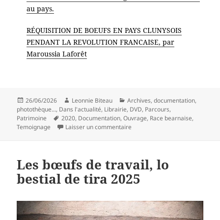
au pays.
RÉQUISITION DE BOEUFS EN PAYS CLUNYSOIS
PENDANT LA REVOLUTION FRANCAISE, par
Maroussia Laforêt
Publié
Auteur
Catégories
26/06/2026
Leonnie Biteau
Archives, documentation,
le
photothèque...
,
Dans l'actualité
,
Librairie, DVD
,
Parcours
,
Mots-
Patrimoine
2020
,
Documentation
,
Ouvrage
,
Race bearnaise
,
clés
sur Livre « La Béarnaise : Une
Temoignage
Laisser un commentaire
Les bœufs de travail, lo
bestial de tira 2025