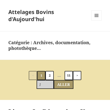
Attelages Bovins
d'Aujourd'hui
MENU
ET
WIDGETS
Catégorie :
Archives, documentation,
photothèque…
…
<
1
2
11
>
ALLER