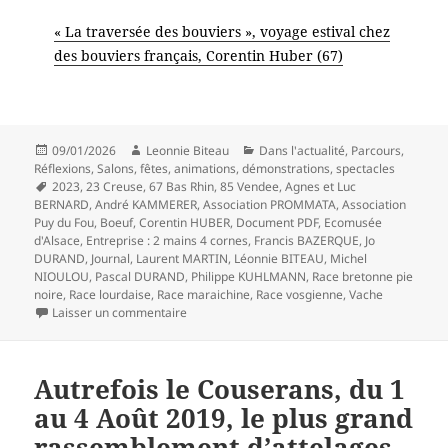
« La traversée des bouviers », voyage estival chez
des bouviers français, Corentin Huber (67)
Publié
Auteur
Catégories
09/01/2026
Leonnie Biteau
Dans l'actualité
,
Parcours
,
le
Réflexions
,
Salons, fêtes, animations, démonstrations, spectacles
Mots-
2023
,
23 Creuse
,
67 Bas Rhin
,
85 Vendee
,
Agnes et Luc
clés
BERNARD
,
André KAMMERER
,
Association PROMMATA
,
Association
Puy du Fou
,
Boeuf
,
Corentin HUBER
,
Document PDF
,
Ecomusée
d'Alsace
,
Entreprise : 2 mains 4 cornes
,
Francis BAZERQUE
,
Jo
DURAND
,
Journal
,
Laurent MARTIN
,
Léonnie BITEAU
,
Michel
NIOULOU
,
Pascal DURAND
,
Philippe KUHLMANN
,
Race bretonne pie
noire
,
Race lourdaise
,
Race maraichine
,
Race vosgienne
,
Vache
sur « Traction bovine : retour en force » l’artic
Laisser un commentaire
Autrefois le Couserans, du 1
au 4 Août 2019, le plus grand
rassemblement d’attelages