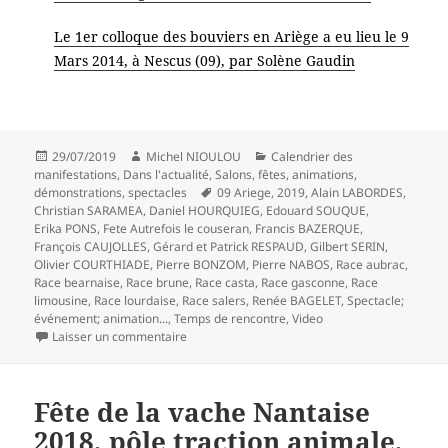
Le 1er colloque des bouviers en Ariège a eu lieu le 9
Mars 2014, à Nescus (09), par Solène Gaudin
Publié
Auteur
Catégories
29/07/2019
Michel NIOULOU
Calendrier des
le
manifestations
,
Dans l'actualité
,
Salons, fêtes, animations,
Mots-
démonstrations, spectacles
09 Ariege
,
2019
,
Alain LABORDES
,
clés
Christian SARAMEA
,
Daniel HOURQUIEG
,
Edouard SOUQUE
,
Erika PONS
,
Fete Autrefois le couseran
,
Francis BAZERQUE
,
François CAUJOLLES
,
Gérard et Patrick RESPAUD
,
Gilbert SERIN
,
Olivier COURTHIADE
,
Pierre BONZOM
,
Pierre NABOS
,
Race aubrac
,
Race bearnaise
,
Race brune
,
Race casta
,
Race gasconne
,
Race
limousine
,
Race lourdaise
,
Race salers
,
Renée BAGELET
,
Spectacle;
événement; animation...
,
Temps de rencontre
,
Video
sur Autrefois le Couserans, du 1 au 4 Août 201
Laisser un commentaire
Fête de la vache Nantaise
2018, pôle traction animale,