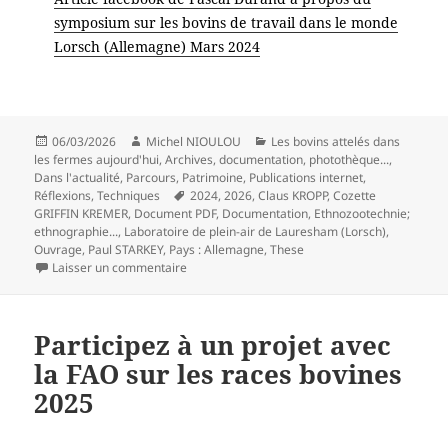
symposium sur les bovins de travail dans le monde
Lorsch (Allemagne) Mars 2024
Publié
Auteur
Catégories
06/03/2026
Michel NIOULOU
Les bovins attelés dans
le
les fermes aujourd'hui
,
Archives, documentation, photothèque...
,
Dans l'actualité
,
Parcours
,
Patrimoine
,
Publications internet
,
Mots-
Réflexions
,
Techniques
2024
,
2026
,
Claus KROPP
,
Cozette
clés
GRIFFIN KREMER
,
Document PDF
,
Documentation
,
Ethnozootechnie;
ethnographie...
,
Laboratoire de plein-air de Lauresham (Lorsch)
,
Ouvrage
,
Paul STARKEY
,
Pays : Allemagne
,
These
sur Livre « Draft Cattle: Their history, signif
Laisser un commentaire
Participez à un projet avec
la FAO sur les races bovines
2025