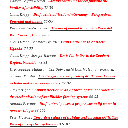
Cozette Griffin-Kremer
Working cattle in France: jumping the
hurdles of invisibility
52-59
Claus Kropp :
Draft cattle utilization in Germany – Perspectives,
Potential and Limits
60-65
Raymundo Vento Tielves :
The use of animal traction in Pinar del
Río Province, Cuba
66-73
Claus Kropp, Boniface Okumu :
Draft Cattle Use in Northern
Uganda
74-77
Claus Kropp, Joseph Simataa :
Draft Cattle Use in the Zambezi
Region, Namibia
78-81
D. K. Sadana, Maharani Din, Sabyasachi Das, Malyaj Shrivastava,
Tatsama Motilal :
Challenges in reinvigorating draft animal power
in India and some opportunities
82-87
Tim Harrigan :
Animal traction in an Agroecological approach to
the mechanisation of smallholder farming systems
88-95
Antonio Perrone :
Draft animal power: a proper way to lift water in
remote villages
96-101
Peter Watson :
Towards a culture of training and curating skills. The
Role of Living History Farms
102-107