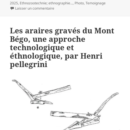
clés
2025
,
Ethnozootechnie; ethnographie...
,
Photo
,
Temoignage
sur Participez à un projet avec la FAO sur les 
Laisser un commentaire
Les araires gravés du Mont
Bégo, une approche
technologique et
éthnologique, par Henri
pellegrini