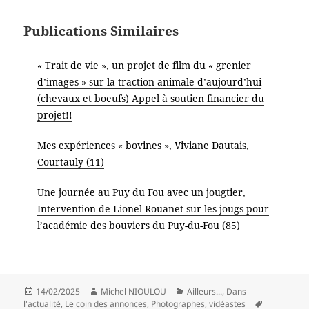
Publications Similaires
« Trait de vie », un projet de film du « grenier
d’images » sur la traction animale d’aujourd’hui
(chevaux et boeufs) Appel à soutien financier du
projet!!
Mes expériences « bovines », Viviane Dautais,
Courtauly (11)
Une journée au Puy du Fou avec un jougtier,
Intervention de Lionel Rouanet sur les jougs pour
l’académie des bouviers du Puy-du-Fou (85)
Publié
Auteur
Catégories
14/02/2025
Michel NIOULOU
Ailleurs...
,
Dans
le
Mots-
l'actualité
,
Le coin des annonces
,
Photographes, vidéastes