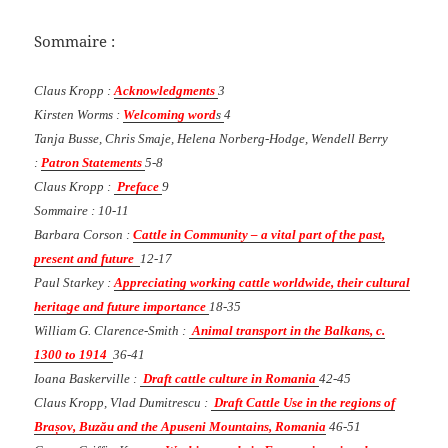
Sommaire :
Claus Kropp :
Acknowledgments
3
Kirsten Worms :
Welcoming word
s
4
Tanja Busse, Chris Smaje, Helena Norberg-Hodge, Wendell Berry
:
Patron Statements
5-8
Claus Kropp :
Preface
9
Sommaire : 10-11
Barbara Corson :
Cattle in Community – a vital part of the past,
present and future
12-17
Paul Starkey :
Appreciating working cattle worldwide, their cultural
heritage and future importance
18-35
William G. Clarence-Smith :
Animal transport in the Balkans, c.
1300 to 1914
36-41
Ioana Baskerville :
Draft cattle culture in Romania
42-45
Claus Kropp, Vlad Dumitrescu :
Draft Cattle Use in the regions of
Brașov, Buzău and the Apuseni Mountains, Romania
46-51