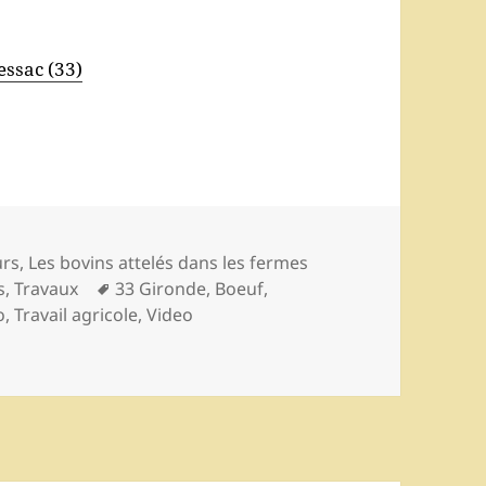
essac (33)
ories
urs
,
Les bovins attelés dans les fermes
Mots-
s
,
Travaux
33 Gironde
,
Boeuf
,
clés
o
,
Travail agricole
,
Video
ne au Château Corbin Michotte, Maison Boidron