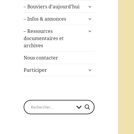
ouvrir
– Bouviers d’aujourd’hui
le
ouvrir
sous-
– Infos & annonces
le
menu
ouvrir
sous-
– Ressources
le
menu
documentaires et
sous-
archives
menu
Nous contacter
ouvrir
Participer
le
sous-
menu