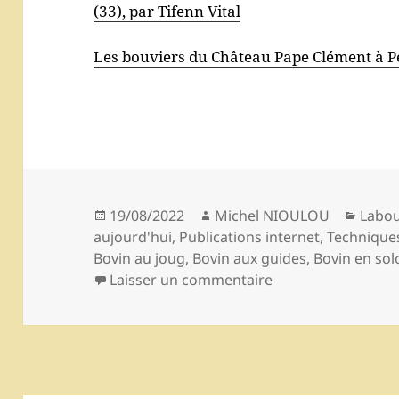
(33), par Tifenn Vital
Les bouviers du Château Pape Clément à P
Publié
Auteur
Catég
19/08/2022
Michel NIOULOU
Labo
le
aujourd'hui
,
Publications internet
,
Technique
Bovin au joug
,
Bovin aux guides
,
Bovin en sol
sur Traction bovi
Laisser un commentaire