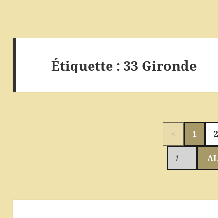
Étiquette :
33 Gironde
<
1
AL