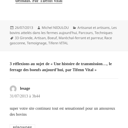
demain. Par Tifenn Vital
Publié
Auteur
Catégories
26/07/2013
Michel NIOULOU
Artisanat et artisans
,
Les
le
bovins attelés dans les fermes aujourd'hui
,
Parcours
,
Techniques
Mots-
33 Gironde
,
Artisan
,
Boeuf
,
Maréchal-ferrant et parreur
,
Race
clés
gasconne
,
Temoignage
,
Tifenn VITAL
3 réflexions au sujet de « Une histoire de transmission…, le
ferrage des boeufs aujourd’hui, par Tifenn Vital »
lesage
dit :
31/07/2013 à 3h44
super votre site continuez tout est sensationnel pour un amoureux
des bovins
RÉPONDRE