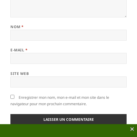
NOM
*
E-MAIL
*
SITE WEB
Enregistrer mon nom, mon e-mail et mon site dans le
navigateur pour mon prochain commentaire.
Ce site utilise Akismet pour réduire les indésirables.
En savoir plus sur la façon dont les données de vos