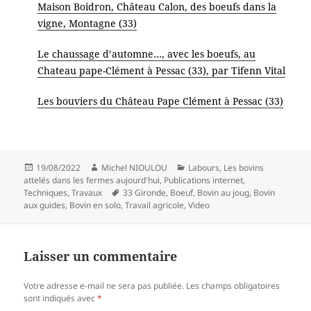
Maison Boidron, Château Calon, des boeufs dans la
vigne, Montagne (33)
Le chaussage d’automne…, avec les boeufs, au
Chateau pape-Clément à Pessac (33), par Tifenn Vital
Les bouviers du Château Pape Clément à Pessac (33)
Publié
Auteur
Catégories
19/08/2022
Michel NIOULOU
Labours
,
Les bovins
le
attelés dans les fermes aujourd'hui
,
Publications internet
,
Mots-
Techniques
,
Travaux
33 Gironde
,
Boeuf
,
Bovin au joug
,
Bovin
clés
aux guides
,
Bovin en solo
,
Travail agricole
,
Video
Laisser un commentaire
Votre adresse e-mail ne sera pas publiée.
Les champs obligatoires
sont indiqués avec
*