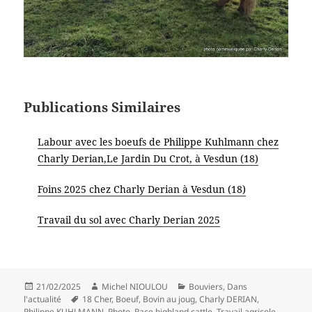
Publications Similaires
Labour avec les boeufs de Philippe Kuhlmann chez
Charly Derian,Le Jardin Du Crot, à Vesdun (18)
Foins 2025 chez Charly Derian à Vesdun (18)
Travail du sol avec Charly Derian 2025
Publié
Auteur
Catégories
21/02/2025
Michel NIOULOU
Bouviers
,
Dans
le
Mots-
l'actualité
18 Cher
,
Boeuf
,
Bovin au joug
,
Charly DERIAN
,
clés
Philippe KUHLMANN
,
Photo
,
Race highland cattle
,
Travail agricole
,