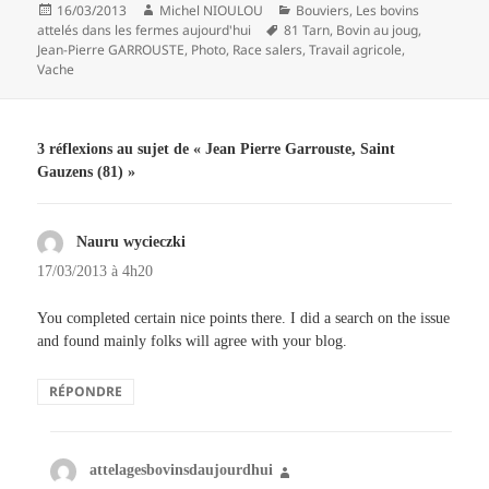
Publié
Auteur
Catégories
16/03/2013
Michel NIOULOU
Bouviers
,
Les bovins
le
Mots-
attelés dans les fermes aujourd'hui
81 Tarn
,
Bovin au joug
,
clés
Jean-Pierre GARROUSTE
,
Photo
,
Race salers
,
Travail agricole
,
Vache
3 réflexions au sujet de « Jean Pierre Garrouste, Saint
Gauzens (81) »
Nauru wycieczki
dit :
17/03/2013 à 4h20
You completed certain nice points there. I did a search on the issue
and found mainly folks will agree with your blog.
RÉPONDRE
attelagesbovinsdaujourdhui
dit :