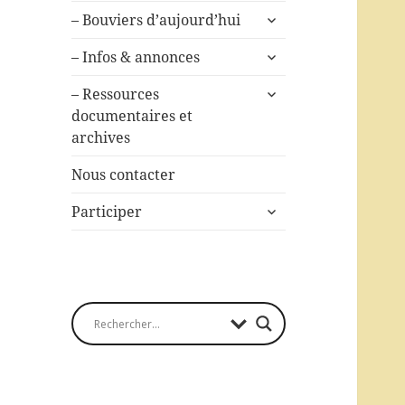
ouvrir
– Bouviers d’aujourd’hui
le
ouvrir
sous-
– Infos & annonces
le
menu
ouvrir
sous-
– Ressources
le
menu
documentaires et
sous-
archives
menu
Nous contacter
ouvrir
Participer
le
sous-
menu