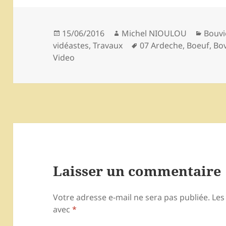
Publié
Auteur
Catég
15/06/2016
Michel NIOULOU
Bouvi
le
Mots-
vidéastes
,
Travaux
07 Ardeche
,
Boeuf
,
Bov
clés
Video
Laisser un commentaire
Votre adresse e-mail ne sera pas publiée.
Les
avec
*