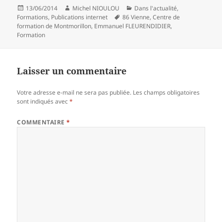
Publié
Auteur
Catégories
13/06/2014
Michel NIOULOU
Dans l'actualité
,
le
Mots-
Formations
,
Publications internet
86 Vienne
,
Centre de
clés
formation de Montmorillon
,
Emmanuel FLEURENDIDIER
,
Formation
Laisser un commentaire
Votre adresse e-mail ne sera pas publiée.
Les champs obligatoires
sont indiqués avec
*
COMMENTAIRE
*