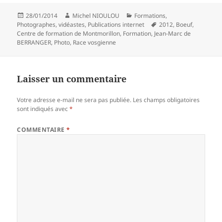
Publié
Auteur
Catégories
28/01/2014
Michel NIOULOU
Formations
,
le
Mots-
Photographes, vidéastes
,
Publications internet
2012
,
Boeuf
,
clés
Centre de formation de Montmorillon
,
Formation
,
Jean-Marc de
BERRANGER
,
Photo
,
Race vosgienne
Laisser un commentaire
Votre adresse e-mail ne sera pas publiée.
Les champs obligatoires
sont indiqués avec
*
COMMENTAIRE
*