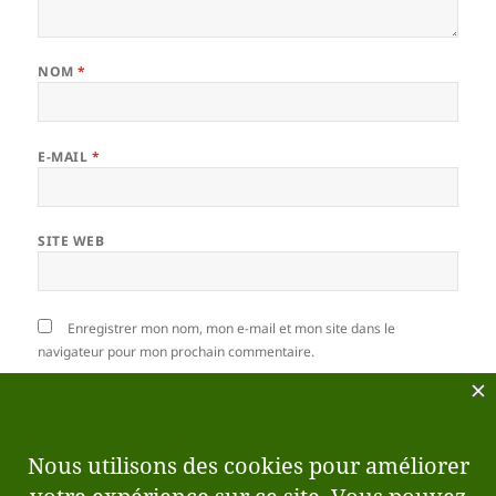
NOM
*
E-MAIL
*
SITE WEB
Enregistrer mon nom, mon e-mail et mon site dans le
navigateur pour mon prochain commentaire.
Ce site utilise Akismet pour réduire les indésirables.
En savoir plus sur la façon dont les données de vos
commentaires sont traitées
.