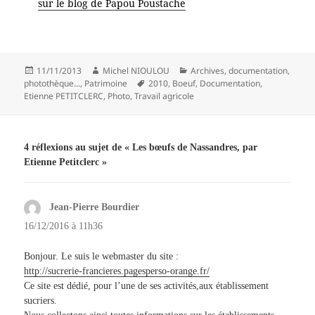
sur le blog de Papou Poustache
Publié
Auteur
Catégories
11/11/2013
Michel NIOULOU
Archives, documentation,
le
Mots-
photothèque...
,
Patrimoine
2010
,
Boeuf
,
Documentation
,
clés
Etienne PETITCLERC
,
Photo
,
Travail agricole
4 réflexions au sujet de « Les bœufs de Nassandres, par
Etienne Petitclerc »
Jean-Pierre Bourdier
dit :
16/12/2016 à 11h36
Bonjour. Le suis le webmaster du site :
http://sucrerie-francieres.pagesperso-orange.fr/
Ce site est dédié, pour l’une de ses activités,aux établissement
sucriers.