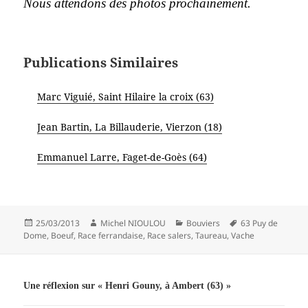
Nous attendons des photos prochainement.
Publications Similaires
Marc Viguié, Saint Hilaire la croix (63)
Jean Bartin, La Billauderie, Vierzon (18)
Emmanuel Larre, Faget-de-Goès (64)
Publié
Auteur
Catégories
Mots-
25/03/2013
Michel NIOULOU
Bouviers
63 Puy de
le
clés
Dome
,
Boeuf
,
Race ferrandaise
,
Race salers
,
Taureau
,
Vache
Une réflexion sur « Henri Gouny, à Ambert (63) »