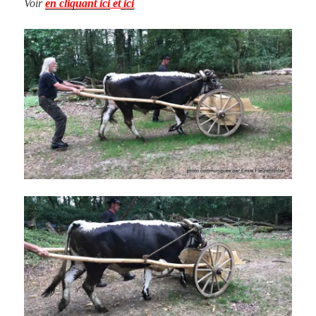
Voir
en cliquant ici
et
ici