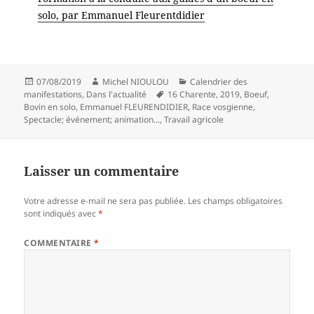
solo, par Emmanuel Fleurentdidier
Publié
Auteur
Catégories
07/08/2019
Michel NIOULOU
Calendrier des
le
Mots-
manifestations
,
Dans l'actualité
16 Charente
,
2019
,
Boeuf
,
clés
Bovin en solo
,
Emmanuel FLEURENDIDIER
,
Race vosgienne
,
Spectacle; événement; animation...
,
Travail agricole
Laisser un commentaire
Votre adresse e-mail ne sera pas publiée.
Les champs obligatoires
sont indiqués avec
*
COMMENTAIRE
*