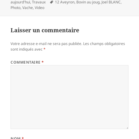
Mots-
aujourd'hui
,
Travaux
12 Aveyron
,
Bovin au joug
,
Joel BLANC
,
clés
Photo
,
Vache
,
Video
Laisser un commentaire
Votre adresse e-mail ne sera pas publiée.
Les champs obligatoires
sont indiqués avec
*
COMMENTAIRE
*
NOM
*