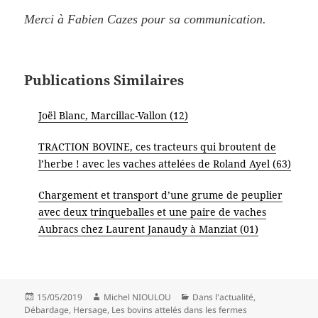
Merci à Fabien Cazes pour sa communication.
Publications Similaires
Joël Blanc, Marcillac-Vallon (12)
TRACTION BOVINE, ces tracteurs qui broutent de
l’herbe ! avec les vaches attelées de Roland Ayel (63)
Chargement et transport d’une grume de peuplier
avec deux trinqueballes et une paire de vaches
Aubracs chez Laurent Janaudy à Manziat (01)
Publié
Auteur
Catégories
15/05/2019
Michel NIOULOU
Dans l'actualité
,
le
Débardage
,
Hersage
,
Les bovins attelés dans les fermes