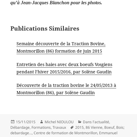
qu’à Jean-Jacques Blanchon pour les photos.
Publications Similaires
Semaine découverte de la Traction Bovine,
Montmorillon (86) formation de juin 2015
Entretien des haies avec deux boeufs Vosgiens
pendant l’hiver 2015/2016, par Solène Gaudin
Découverte de la traction bovine le 24/05/2013 à
Montmorillon (86), par Solène Gaudin
Publié
Auteur
Catégories
15/11/2015
Michel NIOULOU
Dans l'actualité
,
le
Mots-
Débardage
,
Formations
,
Travaux
2015
,
86 Vienne
,
Boeuf
,
Bois;
clés
debardage...
,
Centre de formation de Montmorillon
,
Emmanuel