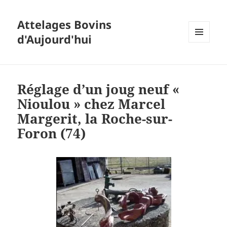
Attelages Bovins
d'Aujourd'hui
MENU
ET
WIDGETS
Réglage d’un joug neuf «
Nioulou » chez Marcel
Margerit, la Roche-sur-
Foron (74)