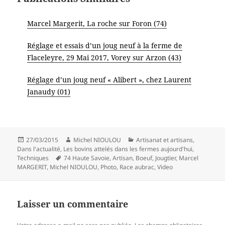
Marcel Margerit, La roche sur Foron (74)
Réglage et essais d’un joug neuf à la ferme de
Flaceleyre, 29 Mai 2017, Vorey sur Arzon (43)
Réglage d’un joug neuf « Alibert », chez Laurent
Janaudy (01)
Publié
Auteur
Catégories
27/03/2015
Michel NIOULOU
Artisanat et artisans
,
le
Dans l'actualité
,
Les bovins attelés dans les fermes aujourd'hui
,
Mots-
Techniques
74 Haute Savoie
,
Artisan
,
Boeuf
,
Jougtier
,
Marcel
clés
MARGERIT
,
Michel NIOULOU
,
Photo
,
Race aubrac
,
Video
Laisser un commentaire