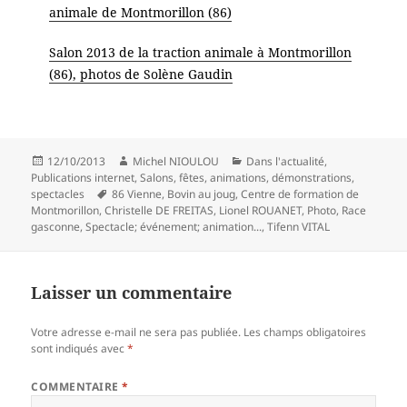
animale de Montmorillon (86)
Salon 2013 de la traction animale à Montmorillon
(86), photos de Solène Gaudin
Publié
Auteur
Catégories
12/10/2013
Michel NIOULOU
Dans l'actualité
,
le
Publications internet
,
Salons, fêtes, animations, démonstrations,
Mots-
spectacles
86 Vienne
,
Bovin au joug
,
Centre de formation de
clés
Montmorillon
,
Christelle DE FREITAS
,
Lionel ROUANET
,
Photo
,
Race
gasconne
,
Spectacle; événement; animation...
,
Tifenn VITAL
Laisser un commentaire
Votre adresse e-mail ne sera pas publiée.
Les champs obligatoires
sont indiqués avec
*
COMMENTAIRE
*