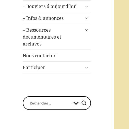
ouvrir
– Bouviers d’aujourd’hui
le
ouvrir
sous-
– Infos & annonces
le
menu
ouvrir
sous-
– Ressources
le
menu
documentaires et
sous-
archives
menu
Nous contacter
ouvrir
Participer
le
sous-
menu