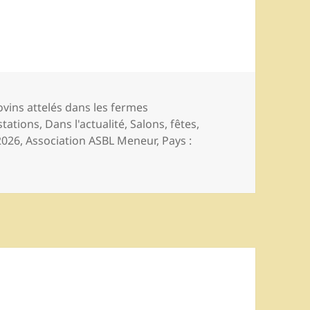
ories
ovins attelés dans les fermes
stations
,
Dans l'actualité
,
Salons, fêtes,
Mots-
2026
,
Association ASBL Meneur
,
Pays :
lés