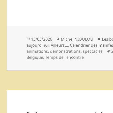
Publié
Auteur
Catég
13/03/2026
Michel NIOULOU
Les b
le
aujourd'hui
,
Ailleurs...
,
Calendrier des manife
animations, démonstrations, spectacles
c
Belgique
,
Temps de rencontre