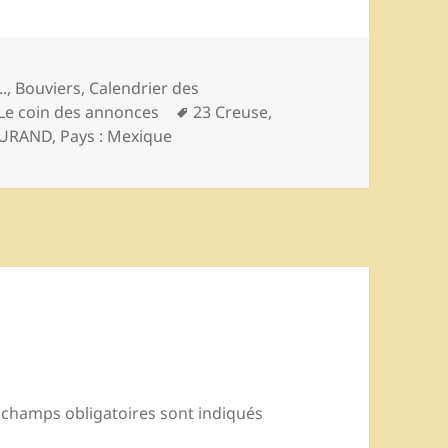
ies
..
,
Bouviers
,
Calendrier des
Mots-
Le coin des annonces
23 Creuse
,
clés
DURAND
,
Pays : Mexique
 champs obligatoires sont indiqués