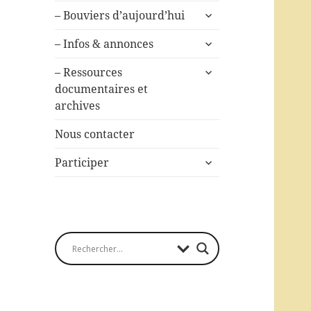
ouvrir
– Bouviers d’aujourd’hui
le
ouvrir
sous-
– Infos & annonces
le
menu
ouvrir
sous-
– Ressources
le
menu
documentaires et
sous-
archives
menu
Nous contacter
ouvrir
Participer
le
sous-
menu