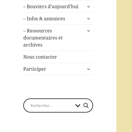
ouvrir
– Bouviers d’aujourd’hui
le
ouvrir
sous-
– Infos & annonces
le
menu
ouvrir
sous-
– Ressources
le
menu
documentaires et
sous-
archives
menu
Nous contacter
ouvrir
Participer
le
sous-
menu