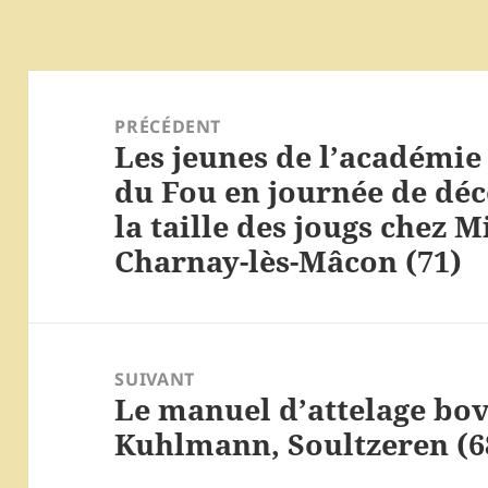
Navigation
de
PRÉCÉDENT
Les jeunes de l’académie
l’article
Article
du Fou en journée de dé
précédent :
la taille des jougs chez 
Charnay-lès-Mâcon (71)
SUIVANT
Le manuel d’attelage bov
Article
Kuhlmann, Soultzeren (6
suivant :