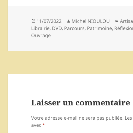
Publié
Auteur
Catég
11/07/2022
Michel NIOULOU
Artis
le
Librairie, DVD
,
Parcours
,
Patrimoine
,
Réflexio
Ouvrage
Laisser un commentaire
Votre adresse e-mail ne sera pas publiée.
Les
avec
*