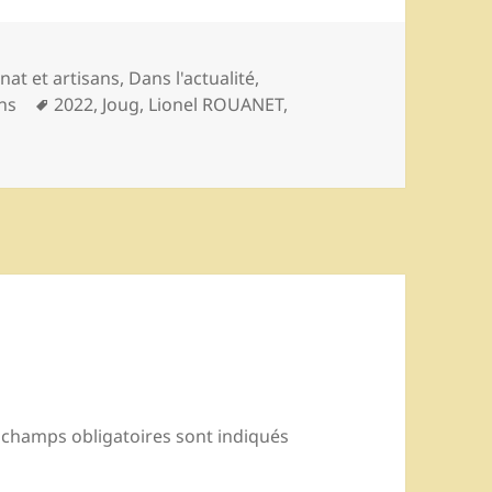
ories
anat et artisans
,
Dans l'actualité
,
Mots-
ns
2022
,
Joug
,
Lionel ROUANET
,
clés
 champs obligatoires sont indiqués