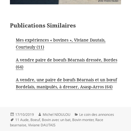
Publications Similaires
Mes expériences « bovines », Viviane Dautais,
Courtauly (11)
A vendre paire de boeufs Béarnais dressée, Bordes
(64)
A vendre, une paire de bœufs Béarnais et un bœuf
Bordelais, manipulés, à dresser, Asasp-Arros (64)
Publié
Auteur
Catégories
17/10/2019
Michel NIOULOU
Le coin des annonces
le
Mots-
11 Aude
,
Boeuf
,
Bovin avec un bat
,
Bovin monter
,
Race
clés
bearnaise
,
Viviane DAUTAIS