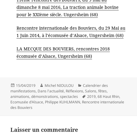
dimanche 8 mai 2016, La traction animale bovine
pour le XXIème siècle. Ungersheim (68)
Rencontre internationale des Bouviers, du 29 Mai au
1 Juin 2014, à l’écomusée d’Alsace, Ungersheim (68)
LA MECQUE DES BOUVIERS, rencontres 2018
écomusée d’Alsace, Ungersheim (68)
Publié
Auteur
Catégories
15/04/2019
Michel NIOULOU
Calendrier des
le
manifestations
,
Dans l'actualité
,
Réflexions
,
Salons, fêtes,
Mots-
animations, démonstrations, spectacles
2019
,
68 Haut Rhin
,
clés
Ecomusée d'Alsace
,
Philippe KUHLMANN
,
Rencontre internationale
des Bouviers
Laisser un commentaire