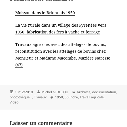
Moisson dans le Brionnais 1950
La vie rurale dans un village des Pyrénées vers
1950, fabrication des fers à vache et ferrage
Travaux agricoles avec des attelages de bovins,
reconstitution avec les attelages de bovins chez
Monsieur et Madame Macombe, Mazière Naresse
(47)
Publié
Auteur
Catégories
18/12/2018
Michel NIOULOU
Archives, documentation,
le
Mots-
photothèque...
,
Travaux
1950
,
36 Indre
,
Travail agricole
,
clés
Video
Laisser un commentaire