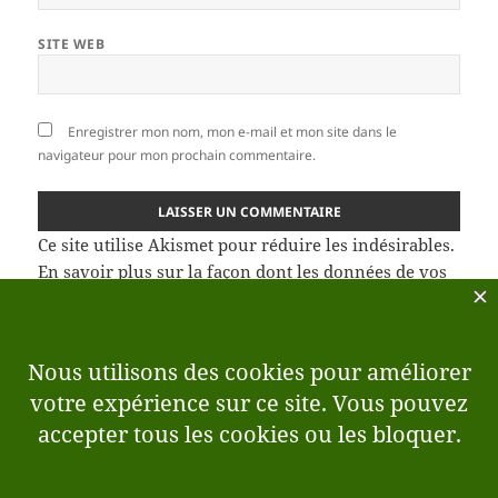
SITE WEB
Enregistrer mon nom, mon e-mail et mon site dans le
navigateur pour mon prochain commentaire.
Ce site utilise Akismet pour réduire les indésirables.
En savoir plus sur la façon dont les données de vos
commentaires sont traitées
.
Navigation
PRÉCÉDENT
de
Travaux agricoles avec des attelages de
Article
l’article
bovins, reconstitution avec les attelages
précédent :
de bovins chez Monsieur et Madame
Macombe, Mazière Naresse (47)