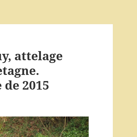
, attelage
etagne.
e de 2015