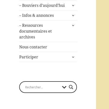
ouvrir
– Bouviers d’aujourd’hui
le
ouvrir
sous-
– Infos & annonces
le
menu
ouvrir
sous-
– Ressources
le
menu
documentaires et
sous-
archives
menu
Nous contacter
ouvrir
Participer
le
sous-
menu