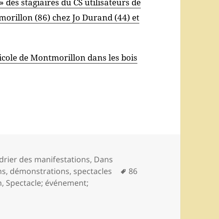
 des stagiaires du CS utilisateurs de
orillon (86) chez Jo Durand (44) et
ricole de Montmorillon dans les bois
ories
drier des manifestations
,
Dans
Mots-
ns, démonstrations, spectacles
86
clés
n
,
Spectacle; événement;