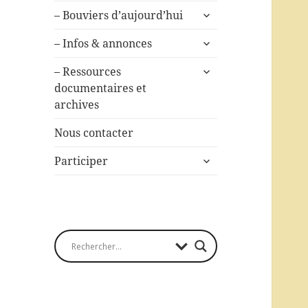
ouvrir
– Bouviers d’aujourd’hui
le
ouvrir
sous-
– Infos & annonces
le
menu
ouvrir
sous-
– Ressources
le
menu
documentaires et
sous-
archives
menu
Nous contacter
ouvrir
Participer
le
sous-
menu