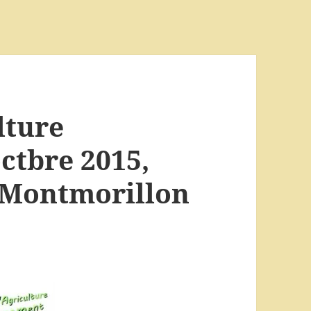
lture
ctbre 2015,
e Montmorillon