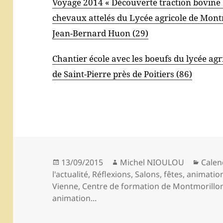
Voyage 2014 « Découverte traction bovine »
chevaux attelés du Lycée agricole de Montm
Jean-Bernard Huon (29)
Chantier école avec les boeufs du lycée ag
de Saint-Pierre près de Poitiers (86)
Publié
Auteur
Catég
13/09/2015
Michel NIOULOU
Calen
le
l'actualité
,
Réflexions
,
Salons, fêtes, animatio
Vienne
,
Centre de formation de Montmorillo
animation...