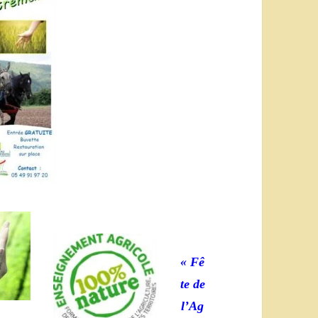
« Fê
te de
l’Ag