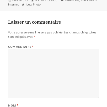
Publié
Auteur
Catégories
08/11/2013
Michel NIOULOU
Patrimoine
,
Publications
le
Mots-
internet
Joug
,
Photo
clés
Laisser un commentaire
Votre adresse e-mail ne sera pas publiée.
Les champs obligatoires
sont indiqués avec
*
COMMENTAIRE
*
NOM
*