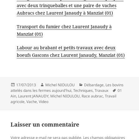
avec deux trinqueballes et une paire de vaches
Aubracs chez Laurent Janaudy à Manziat (01)
Transport du fumier chez Laurent Janaudy à
Manziat (01)
Labour au brabant et petits travaux avec deux
boeufs Gascons chez Laurent Janaudy, Manziat (01)
Publié
Auteur
Catégories
17/07/2013
Michel NIOULOU
Débardage
,
Les bovins
le
Mots-
attelés dans les fermes aujourd'hui
,
Techniques
,
Travaux
01
clés
Ain
,
Laurent JANAUDY
,
Michel NIOULOU
,
Race aubrac
,
Travail
agricole
,
Vache
,
Video
Laisser un commentaire
Votre adresse e-mail ne sera pas publiée.
Les champs obligatoires