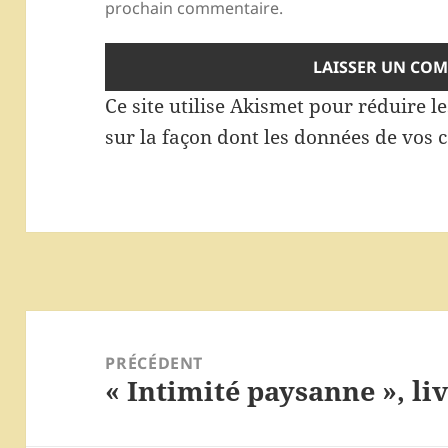
prochain commentaire.
Ce site utilise Akismet pour réduire l
sur la façon dont les données de vos 
Navigation
de
PRÉCÉDENT
« Intimité paysanne », li
l’article
Article
précédent :