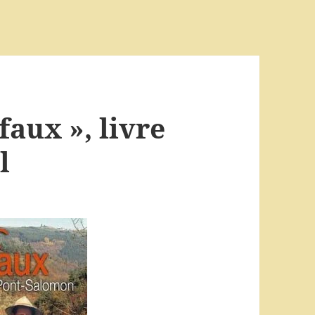
faux », livre
l