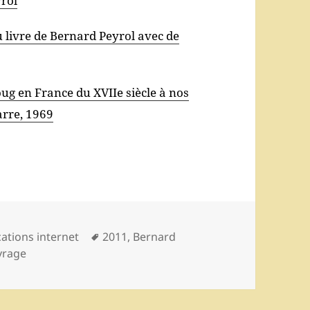
yrol
du livre de Bernard Peyrol avec de
oug en France du XVIIe siècle à nos
arre, 1969
ories
Mots-
cations internet
2011
,
Bernard
clés
vrage