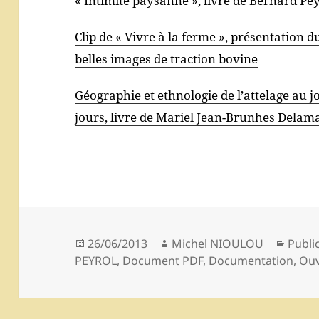
« Intimité paysanne », livre de Bernard Pe
Clip de « Vivre à la ferme », présentation 
belles images de traction bovine
Géographie et ethnologie de l’attelage au j
jours, livre de Mariel Jean-Brunhes Delam
Publié
Auteur
Catég
26/06/2013
Michel NIOULOU
Publi
le
PEYROL
,
Document PDF
,
Documentation
,
Ou