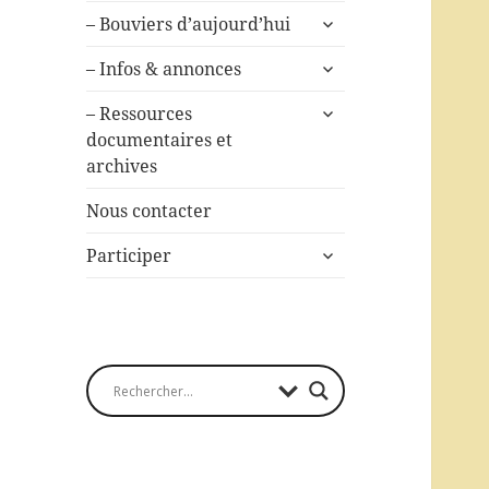
ouvrir
– Bouviers d’aujourd’hui
le
ouvrir
sous-
– Infos & annonces
le
menu
ouvrir
sous-
– Ressources
le
menu
documentaires et
sous-
archives
menu
Nous contacter
ouvrir
Participer
le
sous-
menu