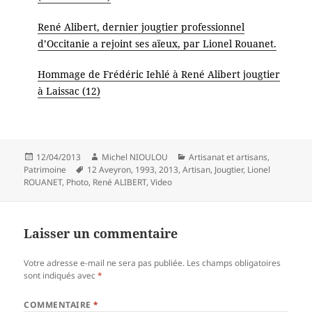
René Alibert, dernier jougtier professionnel
d’Occitanie a rejoint ses aïeux, par Lionel Rouanet.
Hommage de Frédéric Iehlé à René Alibert jougtier
à Laissac (12)
Publié
Auteur
Catégories
12/04/2013
Michel NIOULOU
Artisanat et artisans
,
le
Mots-
Patrimoine
12 Aveyron
,
1993
,
2013
,
Artisan
,
Jougtier
,
Lionel
clés
ROUANET
,
Photo
,
René ALIBERT
,
Video
Laisser un commentaire
Votre adresse e-mail ne sera pas publiée.
Les champs obligatoires
sont indiqués avec
*
COMMENTAIRE
*