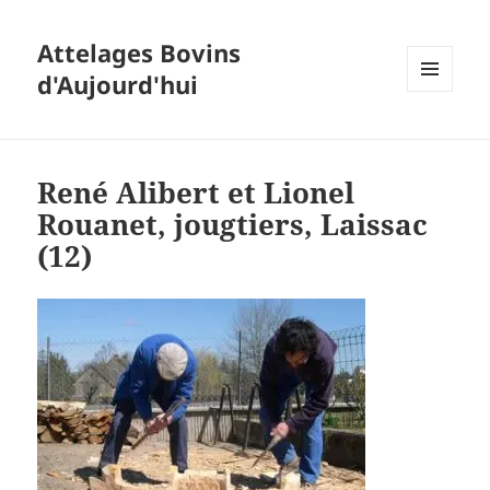
Attelages Bovins
d'Aujourd'hui
MENU
ET
WIDGETS
René Alibert et Lionel
Rouanet, jougtiers, Laissac
(12)