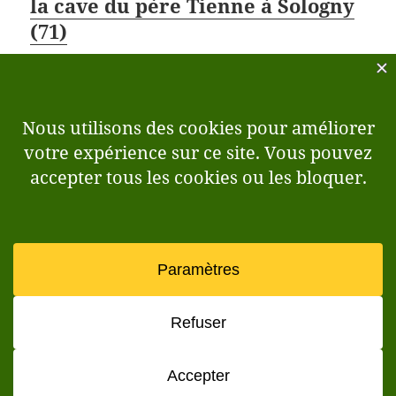
la cave du père Tienne à Sologny
(71)
Agnès et Eric Panay producteurs de Vins du
maconnais à Sologny nous ont accueillis à l’occasion
des deux journées portes ouvertes de leur cave.
Passionnés par leur métier, ils présentaient leurs
productions…
…
84
<
1
83
85
>
ALLER
↑
© 2026 Attelages bovins d'aujourd'hui
↓