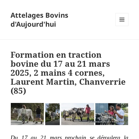
Attelages Bovins
d'Aujourd'hui
MENU
ET
WIDGETS
Formation en traction
bovine du 17 au 21 mars
2025, 2 mains 4 cornes,
Laurent Martin, Chanverrie
(85)
Du 17 au 21 mars prochain se déroulera la