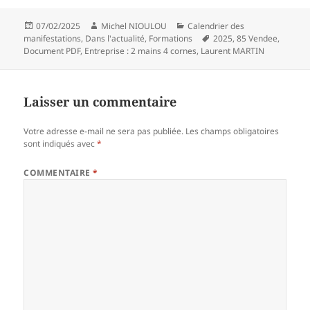
Publié
Auteur
Catégories
07/02/2025
Michel NIOULOU
Calendrier des
le
Mots-
manifestations
,
Dans l'actualité
,
Formations
2025
,
85 Vendee
,
clés
Document PDF
,
Entreprise : 2 mains 4 cornes
,
Laurent MARTIN
Laisser un commentaire
Votre adresse e-mail ne sera pas publiée.
Les champs obligatoires
sont indiqués avec
*
COMMENTAIRE
*