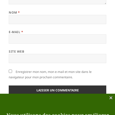
NOM
*
E-MAIL
*
SITE WEB
Enregistrer mon nom, mon e-mail et mon site dans le
navigateur pour mon prochain commentaire.
Ce site utilise Akismet pour réduire les indésirables.
En savoir plus sur la façon dont les données de vos
commentaires sont traitées
.