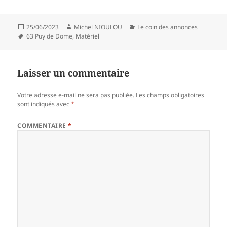
Publié
Auteur
Catégories
25/06/2023
Michel NIOULOU
Le coin des annonces
le
Mots-
63 Puy de Dome
,
Matériel
clés
Laisser un commentaire
Votre adresse e-mail ne sera pas publiée.
Les champs obligatoires
sont indiqués avec
*
COMMENTAIRE
*