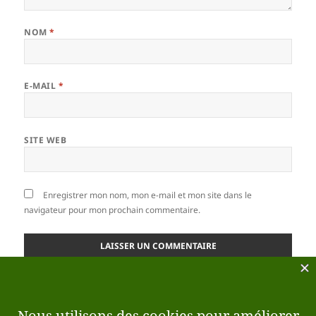
NOM
*
E-MAIL
*
SITE WEB
Enregistrer mon nom, mon e-mail et mon site dans le
navigateur pour mon prochain commentaire.
Ce site utilise Akismet pour réduire les indésirables.
En savoir plus sur la façon dont les données de vos
commentaires sont traitées
.