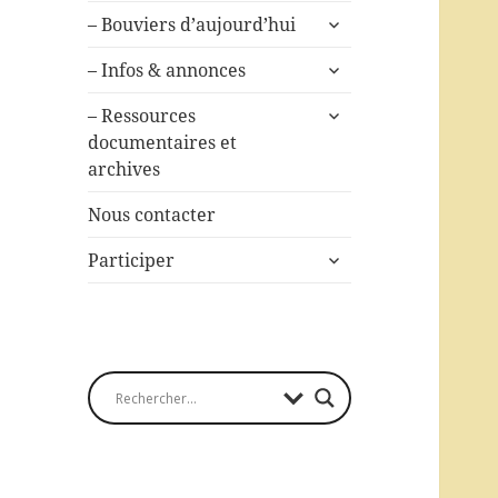
ouvrir
– Bouviers d’aujourd’hui
le
ouvrir
sous-
– Infos & annonces
le
menu
ouvrir
sous-
– Ressources
le
menu
documentaires et
sous-
archives
menu
Nous contacter
ouvrir
Participer
le
sous-
menu