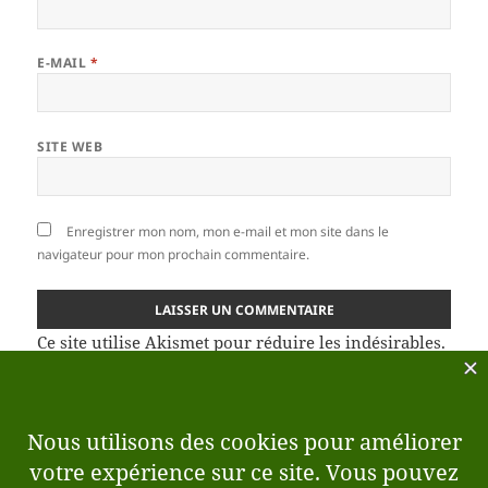
E-MAIL
*
SITE WEB
Enregistrer mon nom, mon e-mail et mon site dans le
navigateur pour mon prochain commentaire.
Ce site utilise Akismet pour réduire les indésirables.
En savoir plus sur la façon dont les données de vos
commentaires sont traitées
.
Navigation
PRÉCÉDENT
de