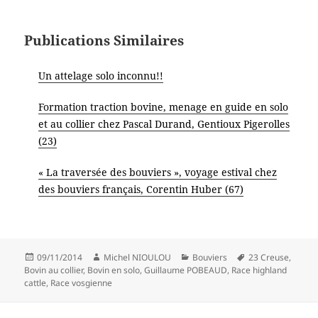
Publications Similaires
Un attelage solo inconnu!!
Formation traction bovine, menage en guide en solo
et au collier chez Pascal Durand, Gentioux Pigerolles
(23)
« La traversée des bouviers », voyage estival chez
des bouviers français, Corentin Huber (67)
Publié
Auteur
Catégories
Mots-
09/11/2014
Michel NIOULOU
Bouviers
23 Creuse
,
le
clés
Bovin au collier
,
Bovin en solo
,
Guillaume POBEAUD
,
Race highland
cattle
,
Race vosgienne