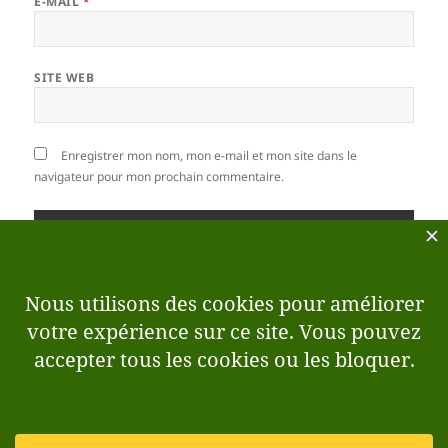
E-MAIL
*
SITE WEB
Enregistrer mon nom, mon e-mail et mon site dans le
navigateur pour mon prochain commentaire.
Ce site utilise Akismet pour réduire les indésirables.
En savoir plus sur la façon dont les données de vos
commentaires sont traitées
.
Navigation
PRÉCÉDENT
de
Guillaume Pobeaud, Prémilhat (03)
Article
l’article
précédent :