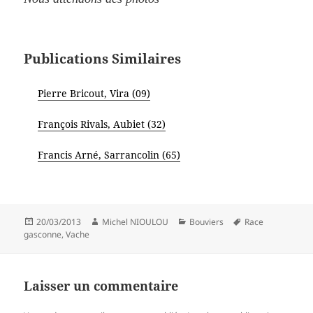
Publications Similaires
Pierre Bricout, Vira (09)
François Rivals, Aubiet (32)
Francis Arné, Sarrancolin (65)
Publié
Auteur
Catégories
Mots-
20/03/2013
Michel NIOULOU
Bouviers
Race
le
clés
gasconne
,
Vache
Laisser un commentaire